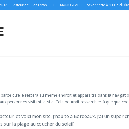
 – Testeur de Piles Écran LCD
MARIUS FABRE – Savonnette à l’Huile d’Olive P
E
g parce qu’elle restera au même endroit et apparaîtra dans la navigati
ux personnes visitant le site. Cela pourrait ressembler à quelque ch
cteur, et voici mon site. J’habite à Bordeaux, j’ai un super ch
 sur la plage au coucher du soleil).