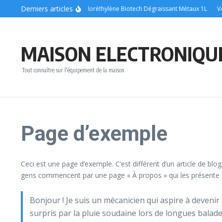
Aller au contenu
Derniers articles
ONYX – Substitut Trichloréthylène Biotech Dégraissant Métaux 1L
VARTA
MAISON ELECTRONIQU
Tout connaître sur l'équipement de la maison
Page d’exemple
Ceci est une page d’exemple. C’est différent d’un article de blo
gens commencent par une page « À propos » qui les présente a
Bonjour ! Je suis un mécanicien qui aspire à devenir a
surpris par la pluie soudaine lors de longues balades