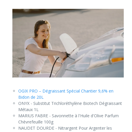
OGIX PRO – Dégraissant Spécial Chantier 9,6% en
Bidon de 20L
ONYX - Substitut Trichloréthylène Biotech Dégraissant
Métaux 1L
MARIUS FABRE - Savonnette à l'Huile d'Olive Parfum
Chèvrefeuille 100g
NAUDET DOURDE - Nitrargent Pour Argenter les