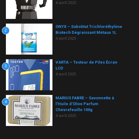
4 avril 2025
ONYX – Substitut Trichloréthylène
2
Biotech Dégraissant Métaux 1L
4 avril 2025
VARTA – Testeur de Piles Écran
3
LCD
4 avril 2025
MARIUS FABRE – Savonnette à
4
l’Huile d’Olive Parfum
Chèvrefeuille 100g
4 avril 2025