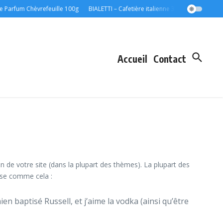
arfum Chèvrefeuille 100g
BIALETTI – Cafetière italienne 3 tasses Noire – Moka 
Accueil
Contact
on de votre site (dans la plupart des thèmes). La plupart des
ose comme cela :
ien baptisé Russell, et j’aime la vodka (ainsi qu’être