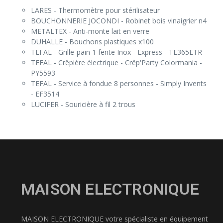
LARES - Thermomètre pour stérilisateur
BOUCHONNERIE JOCONDI - Robinet bois vinaigrier n4
METALTEX - Anti-monte lait en verre
DUHALLE - Bouchons plastiques x100
TEFAL - Grille-pain 1 fente Inox - Express - TL365ETR
TEFAL - Crêpière électrique - Crêp'Party Colormania -
PY5593
TEFAL - Service à fondue 8 personnes - Simply Invents
- EF3514
LUCIFER - Souricière à fil 2 trous
MAISON ELECTRONIQUE
MAISON ELECTRONIQUE votre spécialiste en équipement