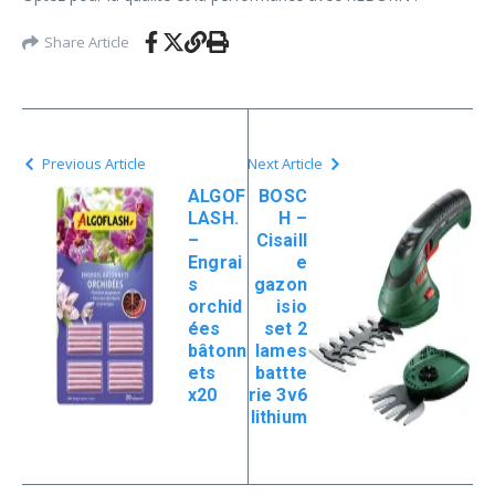
Share Article
Previous Article
Next Article
ALGOF
BOSC
LASH.
H –
–
Cisaill
Engrai
e
s
gazon
orchid
isio
ées
set 2
bâtonn
lames
ets
battte
x20
rie 3v6
lithium