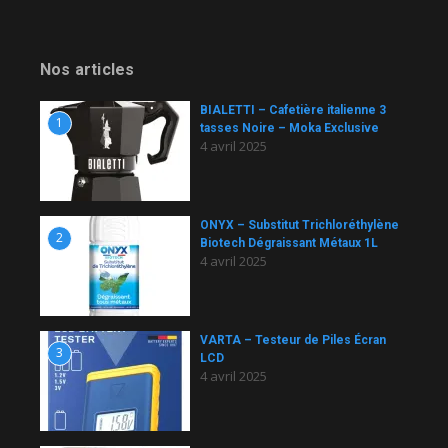
Nos articles
BIALETTI – Cafetière italienne 3
1
tasses Noire – Moka Exclusive
4 avril 2025
ONYX – Substitut Trichloréthylène
2
Biotech Dégraissant Métaux 1L
4 avril 2025
VARTA – Testeur de Piles Écran
3
LCD
4 avril 2025