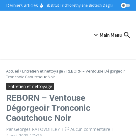
Aller au contenu
Derniers articles
ONYX – Substitut Trichloréthylène Biotech Dégraissant Métaux
Main Menu
Accueil
/
Entretien et nettoyage
/
REBORN – Ventouse Dégorgeoir
Tronconic Caoutchouc Noir
Entretien et nettoyage
REBORN – Ventouse
Dégorgeoir Tronconic
Caoutchouc Noir
Par
Georges RATOVOHERY
Aucun commentaire
4 avril 2025
17h25