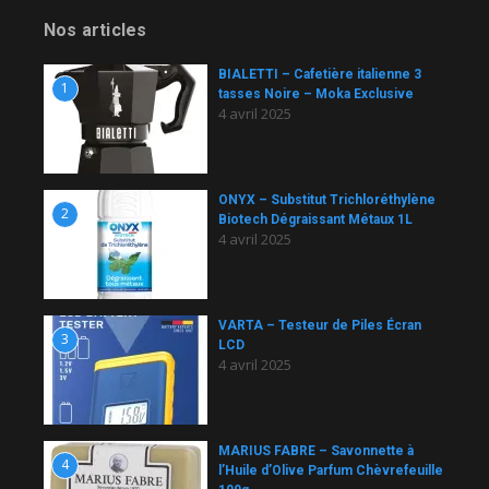
Nos articles
BIALETTI – Cafetière italienne 3
1
tasses Noire – Moka Exclusive
4 avril 2025
ONYX – Substitut Trichloréthylène
2
Biotech Dégraissant Métaux 1L
4 avril 2025
VARTA – Testeur de Piles Écran
3
LCD
4 avril 2025
MARIUS FABRE – Savonnette à
4
l’Huile d’Olive Parfum Chèvrefeuille