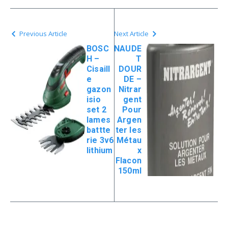
Previous Article
Next Article
BOSC
NAUDE
H –
T
Cisaill
DOUR
e
DE –
gazon
Nitrar
isio
gent
set 2
Pour
lames
Argen
battte
ter les
rie 3v6
Métau
lithium
x
Flacon
150ml