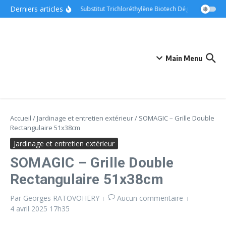
Aller au contenu
Derniers articles
ONYX – Substitut Trichloréthylène Biotech Dégraissant Méta
Main Menu
Accueil
/
Jardinage et entretien extérieur
/
SOMAGIC – Grille Double
Rectangulaire 51x38cm
Jardinage et entretien extérieur
SOMAGIC – Grille Double
Rectangulaire 51x38cm
Par
Georges RATOVOHERY
Aucun commentaire
4 avril 2025
17h35