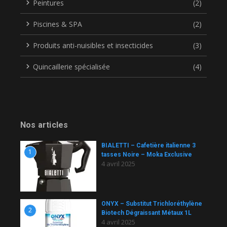
Peintures
(2)
Piscines & SPA
(2)
Produits anti-nuisibles et insecticides
(3)
Quincaillerie spécialisée
(4)
Nos articles
BIALETTI – Cafetière italienne 3
1
tasses Noire – Moka Exclusive
4 avril 2025
ONYX – Substitut Trichloréthylène
2
Biotech Dégraissant Métaux 1L
4 avril 2025