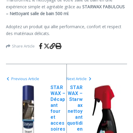
expérience simple et agréable grâce au
STARWAX FABULOUS
– Nettoyant salle de bain 500 ml
.
Adoptez un produit qui allie performance, confort et respect
des matériaux délicats.
Share Article
Previous Article
Next Article
STAR
STAR
WAX –
WAX –
Décap
Starw
ant
ax
four
nettoy
et
ant
acces
quotidi
soires
en