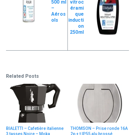
500 ml
vitroc
–
érami
Aéros
que
ols
inducti
on
250ml
Related Posts
BIALETTI – Cafetière italienne
THOMSON – Prise ronde 16A
3 tasses Noire – Moka
2p + t IP55 alu brossé