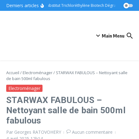
Aller au contenu
Derniers articles
ONYX – Substitut Trichloréthylène Biotech Dégraissant Métaux
Main Menu
Accueil
/
Electroménager
/
STARWAX FABULOUS – Nettoyant salle
de bain 500ml fabulous
Electroménager
STARWAX FABULOUS –
Nettoyant salle de bain 500ml
fabulous
Par
Georges RATOVOHERY
Aucun commentaire
4 avril 2025
12h14