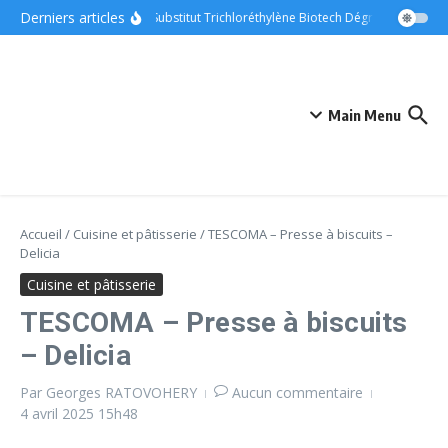
Aller au contenu
Derniers articles
ONYX – Substitut Trichloréthylène Biotech Dégraissant Métau
Main Menu
Accueil
/
Cuisine et pâtisserie
/
TESCOMA – Presse à biscuits –
Delicia
Cuisine et pâtisserie
TESCOMA – Presse à biscuits
– Delicia
Par
Georges RATOVOHERY
Aucun commentaire
4 avril 2025
15h48