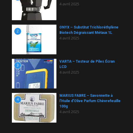
4 avril 2025
ONYX – Substitut Trichloréthylène
2
Biotech Dégraissant Métaux 1L
4 avril 2025
VARTA – Testeur de Piles Écran
3
LCD
4 avril 2025
MARIUS FABRE – Savonnette à
4
l’Huile d’Olive Parfum Chèvrefeuille
100g
4 avril 2025