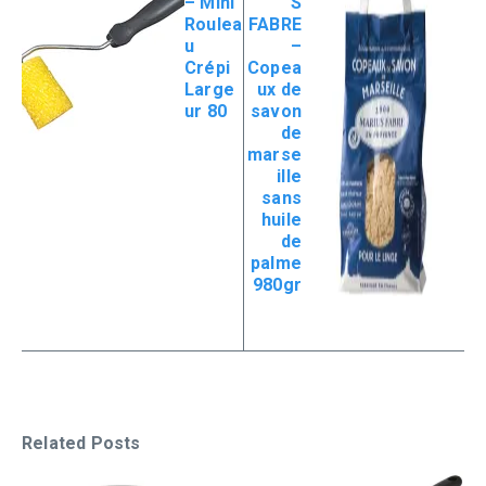
– Mini
S
Roulea
FABRE
u
–
Crépi
Copea
Large
ux de
ur 80
savon
de
marse
ille
sans
huile
de
palme
980gr
Related Posts